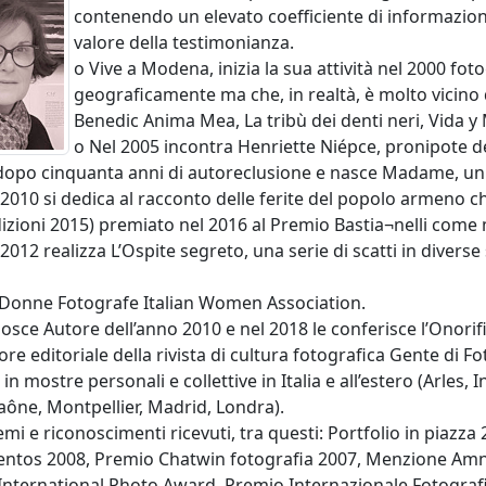
contenendo un elevato coefficiente di informazion
valore della testimonianza.
o Vive a Modena, inizia la sua attività nel 2000 fo
geograficamente ma che, in realtà, è molto vicino 
Benedic Anima Mea, La tribù dei denti neri, Vida y
o Nel 2005 incontra Henriette Niépce, pronipote de
 dopo cinquanta anni di autoreclusione e nasce Madame, un 
 2010 si dedica al racconto delle ferite del popolo armeno c
izioni 2015) premiato nel 2016 al Premio Bastia¬nelli come m
 2012 realizza L’Ospite segreto, una serie di scatti in dive
i Donne Fotografe Italian Women Association.
onosce Autore dell’anno 2010 e nel 2018 le conferisce l’Onorif
ore editoriale della rivista di cultura fotografica Gente di Fo
in mostre personali e collettive in Italia e all’estero (Arles
aône, Montpellier, Madrid, Londra).
remi e riconoscimenti ricevuti, tra questi: Portfolio in pia
ntos 2008, Premio Chatwin fotografia 2007, Menzione Amnest
nternational Photo Award, Premio Internazionale Fotografia 