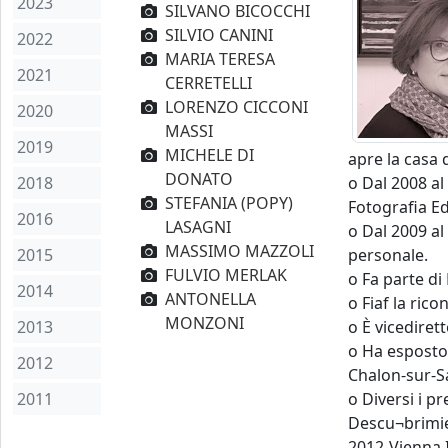
2023
SILVANO BICOCCHI
SILVIO CANINI
2022
MARIA TERESA
2021
CERRETELLI
LORENZO CICCONI
2020
MASSI
2019
MICHELE DI
apre la casa
DONATO
2018
o Dal 2008 al
STEFANIA (POPY)
Fotografia Ed
2016
LASAGNI
o Dal 2009 al
MASSIMO MAZZOLI
2015
personale.
FULVIO MERLAK
o Fa parte d
2014
ANTONELLA
o Fiaf la ric
MONZONI
2013
o È vicedirett
o Ha esposto 
2012
Chalon-sur-S
2011
o Diversi i p
Descu¬brimie
2012-Vienna I