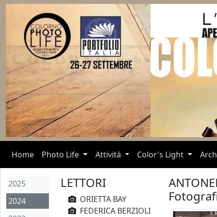
(current)
Home
Photo Life
Attività
Color's Light
Arch
LETTORI
ANTONE
2025
Fotograf
ORIETTA BAY
2024
FEDERICA BERZIOLI