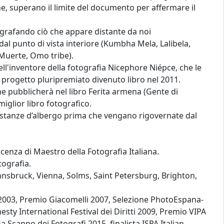
e, superano il limite del documento per affermare il
tografando ciò che appare distante da noi
dal punto di vista interiore (Kumbha Mela, Lalibela,
 Muerte, Omo tribe).
ll'inventore della fotografia Nicephore Niépce, che le
progetto pluripremiato divenuto libro nel 2011.
he pubblicherà nel libro Ferita armena (Gente di
iglior libro fotografico.
rse stanze d’albergo prima che vengano rigovernate dal
icenza di Maestro della Fotografia Italiana.
tografia.
, Innsbruck, Vienna, Solms, Saint Petersburg, Brighton,
zza 2003, Premio Giacomelli 2007, Selezione PhotoEspana-
y International Festival dei Diritti 2009, Premio VIPA
Scanno dei Fotografi 2015, finalista ISPA Italian