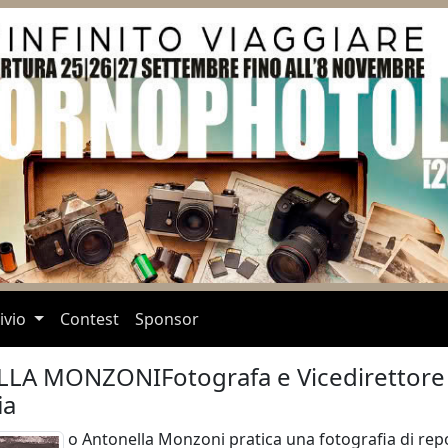
ivio
Contest
Sponsor
LLA MONZONI
Fotografa e Vicedirettore 
ia
o Antonella Monzoni pratica una fotografia di re