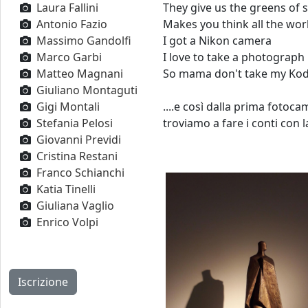
Laura Fallini
They give us the greens of
Antonio Fazio
Makes you think all the wor
Massimo Gandolfi
I got a Nikon camera
Marco Garbi
I love to take a photograph
Matteo Magnani
So mama don't take my Ko
Giuliano Montaguti
Gigi Montali
....e così dalla prima fotoca
Stefania Pelosi
troviamo a fare i conti con l
Giovanni Previdi
Cristina Restani
Franco Schianchi
Katia Tinelli
Giuliana Vaglio
Enrico Volpi