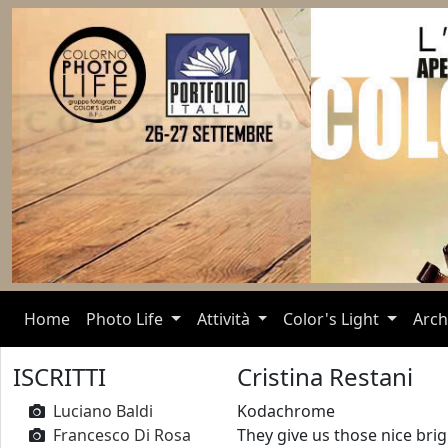
(current)
Home
Photo Life
Attività
Color's Light
Arch
ISCRITTI
Cristina Restani
Luciano Baldi
Kodachrome
Francesco Di Rosa
They give us those nice brig