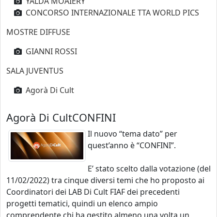
YALDA MOAIERY
CONCORSO INTERNAZIONALE TTA WORLD PICS
MOSTRE DIFFUSE
GIANNI ROSSI
SALA JUVENTUS
Agorà Di Cult
Agorà Di Cult
CONFINI
Il nuovo “tema dato” per
quest’anno è “CONFINI”.
E’ stato scelto dalla votazione (del
11/02/2022) tra cinque diversi temi che ho proposto ai
Coordinatori dei LAB Di Cult FIAF dei precedenti
progetti tematici, quindi un elenco ampio
comprendente chi ha gestito almeno una volta un