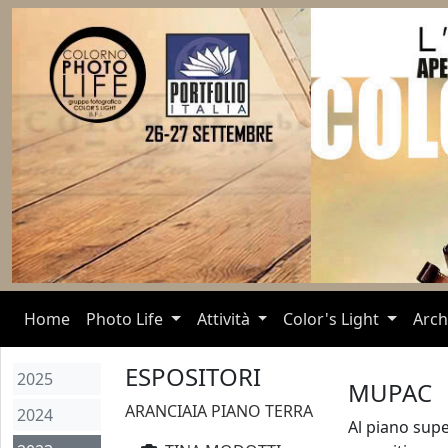
(current)
Home
Photo Life
Attività
Color's Light
Arch
ESPOSITORI
2025
MUPAC
ARANCIAIA PIANO TERRA
2024
Al piano supe